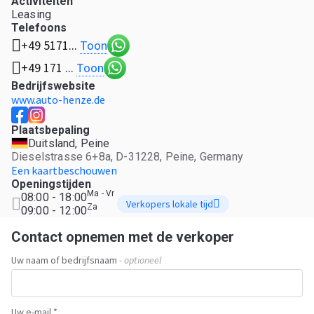
Activiteiten
Leasing
Telefoons
Toon
+49 5171...
Toon
+49 171 ...
Bedrijfswebsite
www.auto-henze.de
Plaatsbepaling
Duitsland, Peine
Dieselstrasse 6+8a, D-31228, Peine, Germany
Een kaartbeschouwen
Openingstijden
Ma - Vr
08:00 - 18:00
Verkopers lokale tijd
Za
09:00 - 12:00
Contact opnemen met de verkoper
Uw naam of bedrijfsnaam
- optioneel
Uw e-mail *