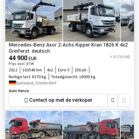
Mercedes-Benz Axor 2-Achs Kipper Kran 1826 K 4x2
Greiferst. deutsch
44 900
≈ 51 732 USD
EUR
Prijs excl. BTW
2012
163548 km
4x2
Euro 5
256 pk
Nuttige last:
8370 kg
Totaalgewicht:
18000 kg
Duitsland, Stederdorf
Auto Henze
Contact op met de verkoper