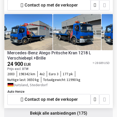
Contact op met de verkoper
Mercedes-Benz Atego Pritsche Kran 1218 L
Verschiebepl.+Brille
24 900
≈ 28 689 USD
EUR
Prijs excl. BTW
2003
198342 km
4x2
Euro 3
177 pk
Nuttige last:
3650 kg
Totaalgewicht:
11990 kg
Duitsland, Stederdorf
Auto Henze
Contact op met de verkoper
Bekijk alle aanbiedingen
(175)