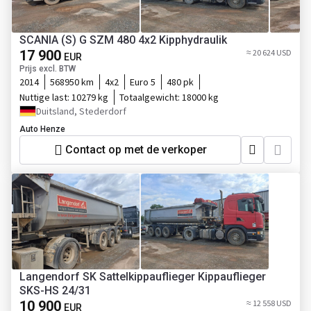
SCANIA (S) G SZM 480 4x2 Kipphydraulik
17 900
≈ 20 624 USD
EUR
Prijs excl. BTW
2014
568950 km
4x2
Euro 5
480 pk
Nuttige last:
10279 kg
Totaalgewicht:
18000 kg
Duitsland, Stederdorf
Auto Henze
Contact op met de verkoper
Langendorf SK Sattelkippauflieger Kippauflieger
SKS-HS 24/31
10 900
≈ 12 558 USD
EUR