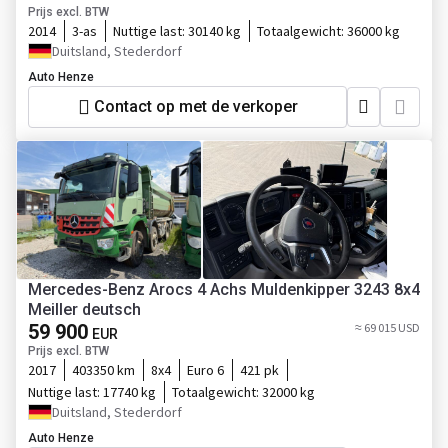
Prijs excl. BTW
2014
3-as
Nuttige last:
30140 kg
Totaalgewicht:
36000 kg
Duitsland, Stederdorf
Auto Henze
Contact op met de verkoper
Mercedes-Benz Arocs 4 Achs Muldenkipper 3243 8x4
Meiller deutsch
59 900
≈ 69 015 USD
EUR
Prijs excl. BTW
2017
403350 km
8x4
Euro 6
421 pk
Nuttige last:
17740 kg
Totaalgewicht:
32000 kg
Duitsland, Stederdorf
Auto Henze