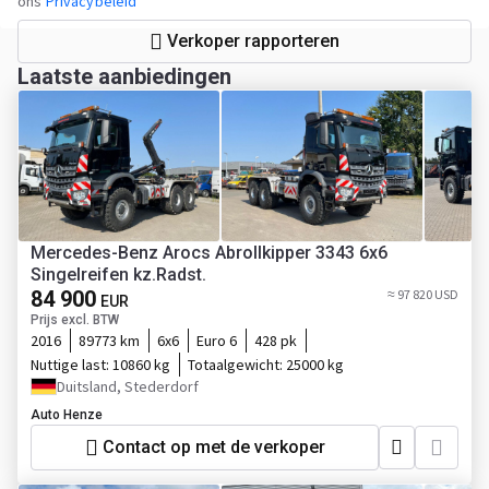
ons
Privacybeleid
Verkoper rapporteren
Laatste aanbiedingen
Mercedes-Benz Arocs Abrollkipper 3343 6x6
Singelreifen kz.Radst.
84 900
≈ 97 820 USD
EUR
Prijs excl. BTW
2016
89773 km
6x6
Euro 6
428 pk
Nuttige last:
10860 kg
Totaalgewicht:
25000 kg
Duitsland, Stederdorf
Auto Henze
Contact op met de verkoper