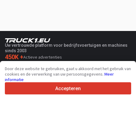
Uw vertrouwde platform voor bedrijfsvoertuigen en machines
sinds 2003
450K +
Actieve advertenties
70+
Landen wereldwijd
Door deze website te gebruiken, gaat u akkoord met het gebruik van
36
Ondersteunde talen
cookies en de verwerking van uw persoonsgegevens.
Meer
informatie
4.7/5
Trustpilot
Accepteren
Voor verkopers
Promotie diensten
Prijsstelling van betaalde diensten
Onderhoud