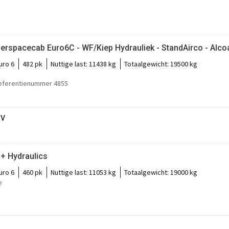
erspacecab Euro6C - WF/Kiep Hydrauliek - StandAirco - Alco
uro 6
482 pk
Nuttige last:
11438 kg
Totaalgewicht:
19500 kg
eferentienummer 4855
BV
 + Hydraulics
uro 6
460 pk
Nuttige last:
11053 kg
Totaalgewicht:
19000 kg
e