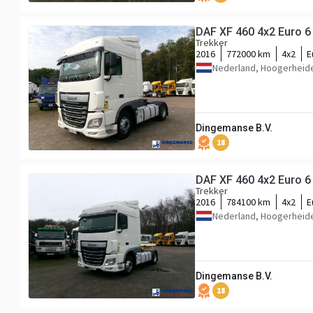
DAF XF 460 4x2 Euro 6
Trekker
2016
772000 km
4x2
E
Nederland, Hoogerheid
Dingemanse B.V.
18
DAF XF 460 4x2 Euro 6
Trekker
2016
784100 km
4x2
E
Nederland, Hoogerheid
Dingemanse B.V.
18