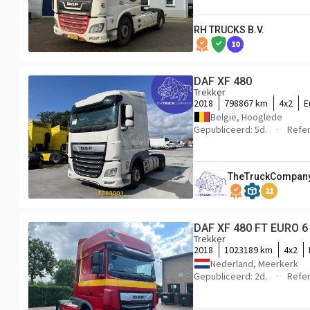
RH TRUCKS B.V.
10
DAF XF 480
Trekker
2018
798867 km
4x2
E
België, Hooglede
Gepubliceerd: 5d.
Refe
TheTruckCompan
21
DAF XF 480 FT EURO 6
Trekker
2018
1023189 km
4x2
Nederland, Meerkerk
Gepubliceerd: 2d.
Refe