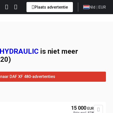
Plaats advertentie
Nld
| EUR
A HYDRAULIC
is niet meer
(20)
 naar DAF XF 480-advertenties
15 000
EUR
Prijs excl. BTW