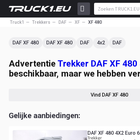
Truck1
Trekkers
DAF
XF
XF 480
DAF XF 480
DAF XF 480
DAF
4x2
DAF
Advertentie
Trekker DAF XF 48
beschikbaar, maar we hebben ver
Vind DAF XF 480
Gelijke aanbiedingen:
DAF XF 480 4X2 Euro 6
Trekker