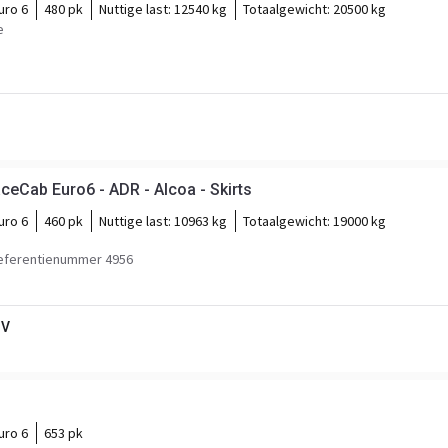
uro 6
480 pk
Nuttige last:
12540 kg
Totaalgewicht:
20500 kg
e
eCab Euro6 - ADR - Alcoa - Skirts
uro 6
460 pk
Nuttige last:
10963 kg
Totaalgewicht:
19000 kg
eferentienummer 4956
BV
uro 6
653 pk