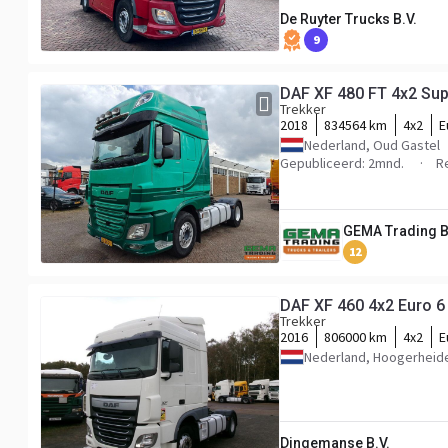
De Ruyter Trucks B.V.
9
DAF XF 480 FT 4x2 Sup
Trekker
2018
834564 km
4x2
E
Nederland, Oud Gastel
Gepubliceerd: 2mnd.
R
GEMA Trading 
12
DAF XF 460 4x2 Euro 6
Trekker
2016
806000 km
4x2
E
Nederland, Hoogerheid
Dingemanse B.V.