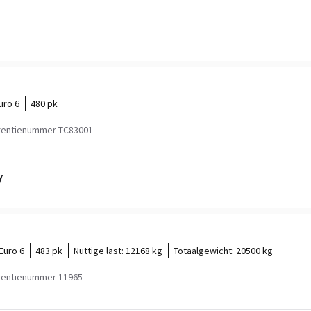
uro 6
480 pk
rentienummer TC83001
y
Euro 6
483 pk
Nuttige last:
12168 kg
Totaalgewicht:
20500 kg
rentienummer 11965