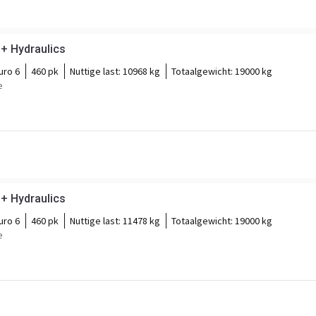
 + Hydraulics
uro 6
460 pk
Nuttige last:
10968 kg
Totaalgewicht:
19000 kg
e
 + Hydraulics
uro 6
460 pk
Nuttige last:
11478 kg
Totaalgewicht:
19000 kg
e