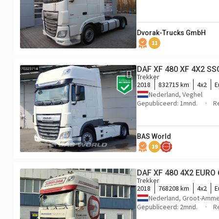
Dvorak-Trucks GmbH
11
DAF XF 480 XF 4X2 SSC
Trekker
2018
832715 km
4x2
E
Nederland, Veghel
Gepubliceerd: 1mnd.
R
BAS World
19
DAF XF 480 4X2 EURO 
Trekker
2018
768208 km
4x2
E
Nederland, Groot-Amm
Gepubliceerd: 2mnd.
R