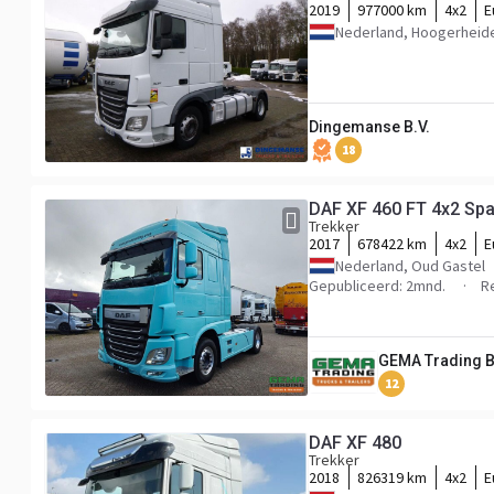
2019
977000 km
4x2
E
Nederland, Hoogerheid
Dingemanse B.V.
18
DAF XF 460 FT 4x2 Spac
Trekker
2017
678422 km
4x2
E
Nederland, Oud Gastel
Gepubliceerd: 2mnd.
R
GEMA Trading 
12
DAF XF 480
Trekker
2018
826319 km
4x2
E