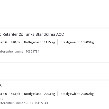
 Retarder 2x Tanks Standklima ACC
uro 6
480 pk
Nuttige last:
11115 kg
Totaalgewicht:
19500 kg
eferentienummer 70323714
6
uro 6
483 pk
Nuttige last:
12093 kg
Totaalgewicht:
20500 kg
ers
eferentienummer RHT / DA195543