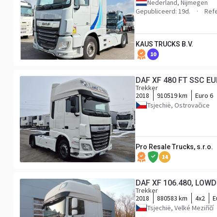
Nederland, Nijmegen
Gepubliceerd: 19d.
Refe
KAUS TRUCKS B.V.
10
DAF XF 480 FT SSC EU
Trekker
2018
910519 km
Euro 6
Tsjechië, Ostrovačice
Pro Resale Trucks, s.r.o.
14
DAF XF 106.480, LOW
Trekker
2018
880583 km
4x2
E
Tsjechië, Velké Meziříčí