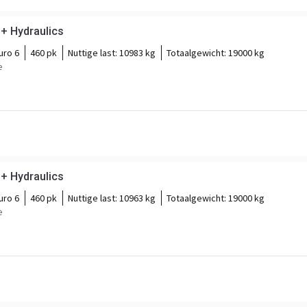
 + Hydraulics
uro 6
460 pk
Nuttige last:
10983 kg
Totaalgewicht:
19000 kg
e
 + Hydraulics
uro 6
460 pk
Nuttige last:
10963 kg
Totaalgewicht:
19000 kg
e