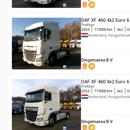
18
DAF XF 460 4x2 Euro 6
Trekker
2016
773000 km
4x2
E
Nederland, Hoogerheid
Dingemanse B.V.
18
DAF XF 460 4x2 Euro 6
Trekker
2016
773000 km
4x2
E
Nederland, Hoogerheid
Dingemanse B.V.
18