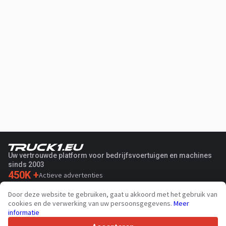
Uw vertrouwde platform voor bedrijfsvoertuigen en machines
sinds 2003
450K +
Actieve advertenties
70+
Landen wereldwijd
Door deze website te gebruiken, gaat u akkoord met het gebruik van
36
Ondersteunde talen
cookies en de verwerking van uw persoonsgegevens.
Meer
informatie
4.7/5
Trustpilot