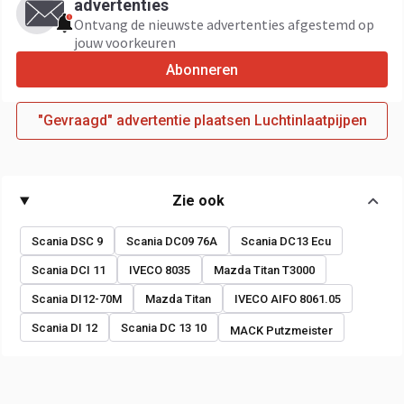
advertenties
Ontvang de nieuwste advertenties afgestemd op
jouw voorkeuren
Abonneren
"Gevraagd" advertentie plaatsen Luchtinlaatpijpen
Zie ook
Scania DSC 9
Scania DC09 76A
Scania DC13 Ecu
Scania DCI 11
IVECO 8035
Mazda Titan T3000
Scania DI12-70M
Mazda Titan
IVECO AIFO 8061.05
Scania DI 12
Scania DC 13 10
MACK Putzmeister