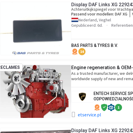
Display DAF Links XG 22924
Achteruitkijkspiegel voor Vrachtw
Passend voor modellen:
DAF XG
Nederland, Veghel
Gepubliceerd: 6d.
Referentie
BAS PARTS & TYRES B.V.
14
Engine regeneration & OEM-l
RECLAMES
As a trusted manufacturer, we deli
worldwide supply of new and rem
ENTECH SERVICE S
ODPOWIEDZIALNOŚ
1
etservice.pl
Display DAF Links XG 22924