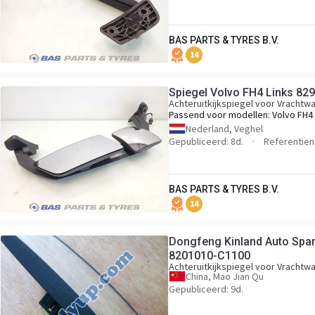
BAS PARTS & TYRES B.V.
14
Spiegel Volvo FH4 Links 82
Achteruitkijkspiegel voor Vrachtw
Passend voor modellen:
Volvo FH4
Nederland, Veghel
Gepubliceerd: 8d.
Referentie
BAS PARTS & TYRES B.V.
14
Dongfeng Kinland Auto Spar
8201010-C1100
Achteruitkijkspiegel voor Vrachtw
China, Mao Jian Qu
Gepubliceerd: 9d.