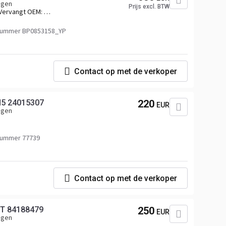
agen
Prijs excl. BTW
Vervangt OEM:
2292430,2325072,2331490,2340745,2346174,2411391,2442538
nummer BP0853158_YP
Contact op met de verkoper
5 24015307
220
EUR
agen
nummer 77739
Contact op met de verkoper
T 84188479
250
EUR
agen