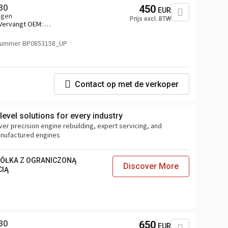
30
450
EUR
agen
Prijs excl. BTW
Vervangt OEM:
2292430,2325072,2331490,2340745,2346174,2411391,2442538
nummer BP0853158_UP
Contact op met de verkoper
evel solutions for every industry
ver precision engine rebuilding, expert servicing, and
anufactured engines
PÓŁKA Z OGRANICZONĄ
Discover More
CIĄ
30
650
EUR