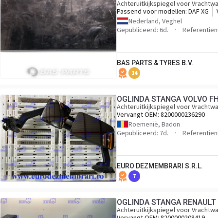
Achteruitkijkspiegel voor Vrachtw
Passend voor modellen:
DAF XG
Nederland, Veghel
Gepubliceerd: 6d.
Referentie
BAS PARTS & TYRES B.V.
14
OGLINDA STANGA VOLVO FH
Achteruitkijkspiegel voor Vrachtw
Vervangt OEM:
8200000236290
Roemenië, Badon
Gepubliceerd: 7d.
Referentie
EURO DEZMEMBRARI S.R.L.
7
OGLINDA STANGA RENAULT 
Achteruitkijkspiegel voor Vrachtw
Vervangt OEM:
8200000208419