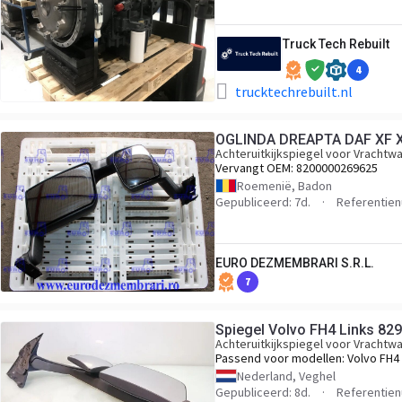
Truck Tech Rebuilt
4
trucktechrebuilt.nl
OGLINDA DREAPTA DAF XF 
Achteruitkijkspiegel voor Vrachtw
Vervangt OEM:
8200000269625
Roemenië, Badon
Gepubliceerd: 7d.
Referentie
EURO DEZMEMBRARI S.R.L.
7
Spiegel Volvo FH4 Links 82
Achteruitkijkspiegel voor Vrachtw
Passend voor modellen:
Volvo FH4
Nederland, Veghel
Gepubliceerd: 8d.
Referentie