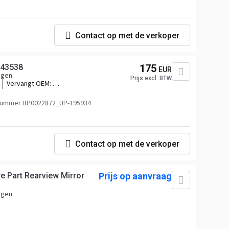
797,2.73367,82946,76837153_VOLUP,76837153_VOLXP,2.73367SP
Contact op met de verkoper
943538
175
EUR
agen
Prijs excl. BTW
Vervangt OEM:
82943538,84468501,82943712,84468507,24063141,76837153_VOL,76413
VOL-
nummer BP0022872_UP-195934
797,2.73367,82946,76837153_VOLUP,76837153_VOLXP,2.73367SP
Contact op met de verkoper
e Part Rearview Mirror
Prijs op aanvraag
agen