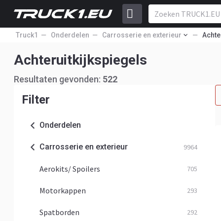
Truck1
Onderdelen
Carrosserie en exterieur
Achte
Achteruitkijkspiegels
Resultaten gevonden:
522
Filter
Onderdelen
Carrosserie en exterieur
9964
Aerokits/ Spoilers
705
Motorkappen
293
Spatborden
292