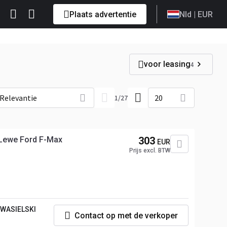
Plaats advertentie
Nld
| EUR
voor leasing
4
Relevantie
20
1
/
27
 Lewe Ford F-Max
303
EUR
Prijs excl. BTW
AWASIELSKI
Contact op met de verkoper