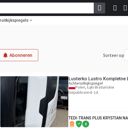
ruitkijkspiegels
Sorteer op
Abonneren
Lusterko Lustro Kompletne
Achteruitkijkspiegel
Polen, Łąki Bratiańskie
Gepubliceerd: 1d.
TEDI-TRANS PLUS KRYSTIAN N
1