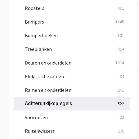
Roosters
491
Bumpers
1245
Bumperhoeken
101
Treeplanken
464
Deuren en onderdelen
1314
Elektrische ramen
34
Ramen en onderdelen
261
Achteruitkijkspiegels
522
Voorruiten
22
Ruitenwissers
266