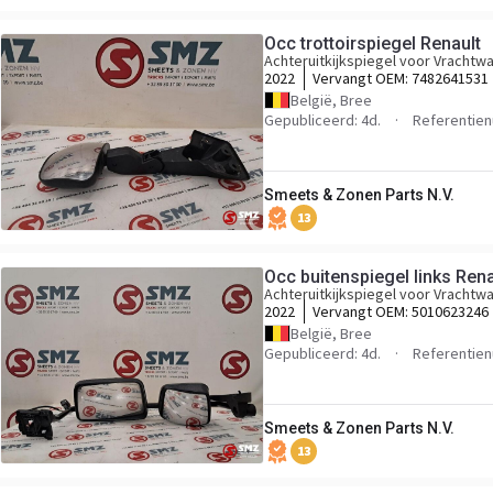
Occ trottoirspiegel Renault
Achteruitkijkspiegel voor Vrachtw
2022
Vervangt OEM:
7482641531
België, Bree
Gepubliceerd: 4d.
Referentie
Smeets & Zonen Parts N.V.
13
Occ buitenspiegel links Rena
Achteruitkijkspiegel voor Vrachtw
2022
Vervangt OEM:
5010623246
België, Bree
Gepubliceerd: 4d.
Referentie
Smeets & Zonen Parts N.V.
13