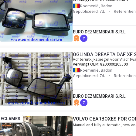
Roemenië, Badon
Gepubliceerd: 7d.
Referentie
EURO DEZMEMBRARI S.R.L.
7
OGLINDA DREAPTA DAF XF 2
Achteruitkijkspiegel voor Vrachtw
Vervangt OEM:
8200000205500
Roemenië, Badon
Gepubliceerd: 7d.
Referentie
EURO DEZMEMBRARI S.R.L.
7
VOLVO GEARBOXES FOR CO
RECLAMES
Manual and fully automatic, new and