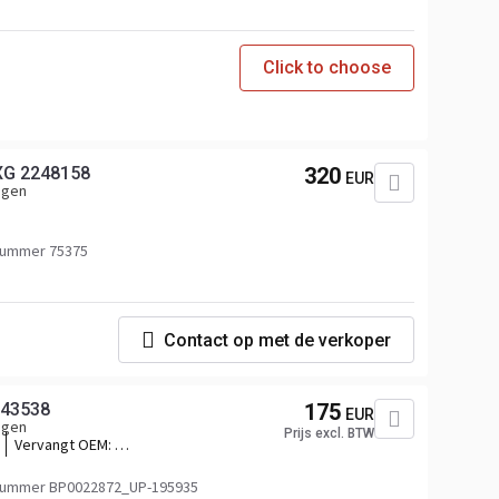
Click to choose
XG 2248158
320
EUR
agen
nummer 75375
Contact op met de verkoper
943538
175
EUR
agen
Prijs excl. BTW
Vervangt OEM:
82943538,84468501,82943712,84468507,24063141,76837153_VOL,76413
VOL-
nummer BP0022872_UP-195935