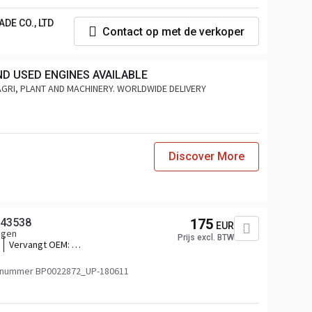
DE CO., LTD
Contact op met de verkoper
ND USED ENGINES AVAILABLE
AGRI, PLANT AND MACHINERY. WORLDWIDE DELIVERY
Discover More
943538
175
EUR
agen
Prijs excl. BTW
Vervangt OEM:
82943538,84468501,82943712,84468507,24063141,76837153_VOL,76413
VOL-
enummer BP0022872_UP-180611
797,2.73367,82946,76837153_VOLUP,76837153_VOLXP,2.73367SP