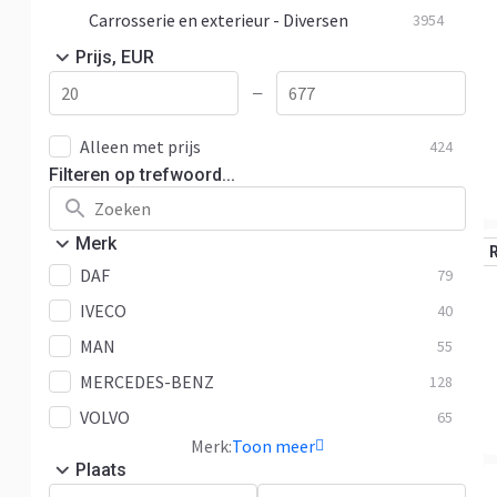
Carrosserie en exterieur - Diversen
3954
Prijs, EUR
—
Alleen met prijs
424
Filteren op trefwoord...
Merk
DAF
79
IVECO
40
MAN
55
MERCEDES-BENZ
128
VOLVO
65
Merk:
Toon meer
Plaats