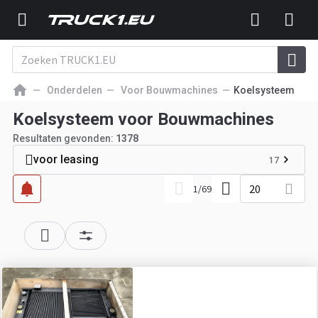
Onderdelen
Voor Bouwmachines
Koelsysteem
Koelsysteem voor Bouwmachines
Resultaten gevonden:
1378
voor leasing
17
20
1
/
69