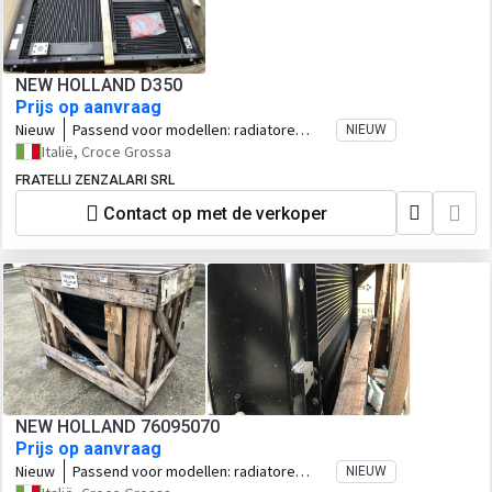
NEW HOLLAND D350
Prijs op aanvraag
Nieuw
Passend voor modellen:
radiatore
NIEUW
acqua nuovo, originale per New Holland
Italië, Croce Grossa
D350
FRATELLI ZENZALARI SRL
Contact op met de verkoper
NEW HOLLAND 76095070
Prijs op aanvraag
Nieuw
Passend voor modellen:
radiatore
NIEUW
acqua New Holland D180