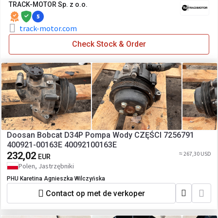
TRACK-MOTOR Sp. z o.o.
5
track-motor.com
Check Stock & Order
Doosan Bobcat D34P Pompa Wody CZĘŚCI 7256791
400921-00163E 40092100163E
232,02
≈ 267,30 USD
EUR
Polen, Jastrzębniki
PHU Karetina Agnieszka Wilczyńska
Contact op met de verkoper