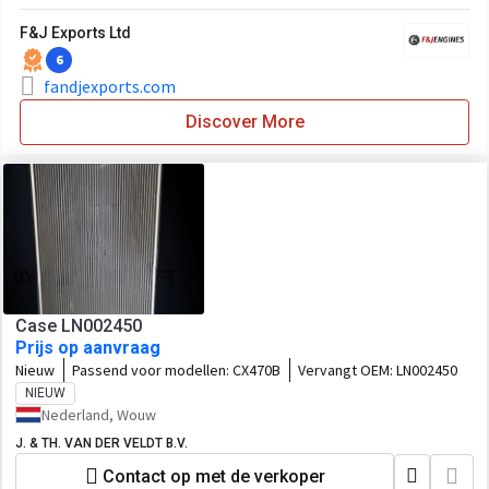
F&J Exports Ltd
6
fandjexports.com
Discover More
Case LN002450
Prijs op aanvraag
Nieuw
Passend voor modellen:
CX470B
Vervangt OEM:
LN002450
NIEUW
Nederland, Wouw
J. & TH. VAN DER VELDT B.V.
Contact op met de verkoper