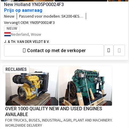
New Holland YN05P00024F3
Prijs op aanvraag
Nieuw
Passend voor modellen:
SK200-6ES
SK160LC-6E ED190LC-6E SK200LC-6ES
Vervangt OEM:
YN05P00024F3
SK235SR-1ES SK235SRLC-1ES
NIEUW
SK235SRNLC-1ES
Nederland, Wouw
J. & TH. VAN DER VELDT B.V.
Contact op met de verkoper
RECLAMES
OVER 1000 QUALITY NEW AND USED ENGINES
AVAILABLE
FOR TRUCKS, BUSES, INDUSTRIAL, AGRI, PLANT AND MACHINERY.
WORLDWIDE DELIVERY