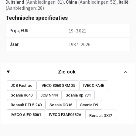
(Aanbiedingen: 81)
,
(Aanbiedingen: 52)
,
Duitsland
China
Italië
(Aanbiedingen: 28)
Technische specificaties
19–3 021
Prijs, EUR
1987–2026
Jaar
Zie ook
JCB Fastrac
IVECO 8060 SRM 25
IVECO FA4E
Scania R640
JCB N444
Scania Rp 731
Renault DTI 5 240
Scania OC16
Scania D9
IVECO AIFO 8061
IVECO F3AE0682A
Renault DXI7