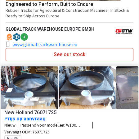
Engineered to Perform, Built to Endure
Rubber Tracks for Agricultural & Construction Machines | In Stock &
Ready to Ship Across Europe
GLOBAL TRACK WAREHOUSE EUROPE GMBH
3
www.globaltrackwarehouse.eu
See our stock
New Holland 76071725
Prijs op aanvraag
Nieuw
Passend voor modellen:
W190
LW190B
Vervangt OEM:
76071725
NIEUW