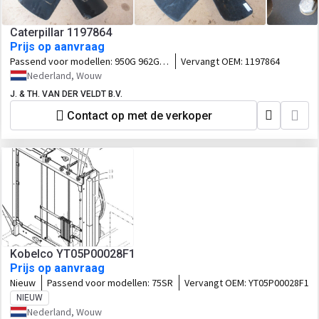
Caterpillar 1197864
Prijs op aanvraag
Passend voor modellen:
950G 962G
Vervangt OEM:
1197864
938G 120H 135H IT62G IT38G
Nederland, Wouw
J. & TH. VAN DER VELDT B.V.
Contact op met de verkoper
Kobelco YT05P00028F1
Prijs op aanvraag
Nieuw
Passend voor modellen:
75SR
Vervangt OEM:
YT05P00028F1
NIEUW
Nederland, Wouw