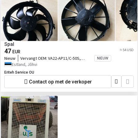
Spal
47
≈ 54 USD
EUR
Nieuw
Vervangt OEM:
VA22-AP11/C-50S,
NIEUW
VA22AP11/C50S, VA22AP11, K91125,
Estland, Jõhvi
VA69A-A101-87S, VA69AA10187S, VA01-
Eriteh Service OU
AP70/LL-36A, VA
Contact op met de verkoper