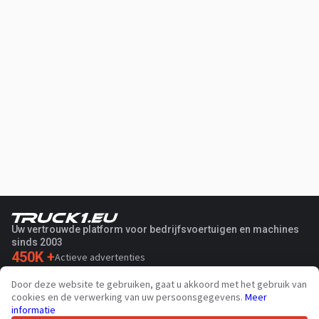
Uw vertrouwde platform voor bedrijfsvoertuigen en machines
sinds 2003
450K +
Actieve advertenties
70+
Landen wereldwijd
Door deze website te gebruiken, gaat u akkoord met het gebruik van
36
Ondersteunde talen
cookies en de verwerking van uw persoonsgegevens.
Meer
informatie
4.7/5