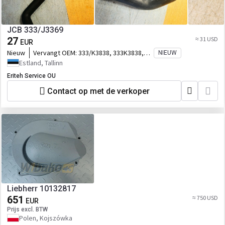
JCB 333/J3369
27
≈ 31 USD
EUR
Nieuw
Vervangt OEM:
333/K3838, 333K3838,
NIEUW
333/J3369, 333J3369, 402/F2824,
Estland, Tallinn
402F2824
Eriteh Service OU
Contact op met de verkoper
Liebherr 10132817
651
≈ 750 USD
EUR
Prijs excl. BTW
Polen, Kojszówka