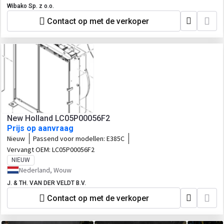
Wibako Sp. z o.o.
Contact op met de verkoper
New Holland LC05P00056F2
Prijs op aanvraag
Nieuw
Passend voor modellen:
E385C
Vervangt OEM:
LC05P00056F2
NIEUW
Nederland, Wouw
J. & TH. VAN DER VELDT B.V.
Contact op met de verkoper