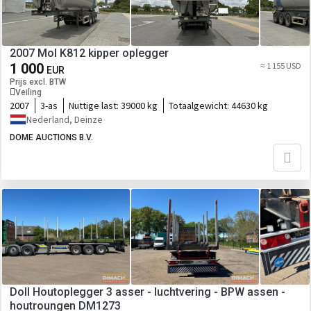
2007 Mol K812 kipper oplegger
1 000
≈ 1 155 USD
EUR
Prijs excl. BTW
Veiling
2007
3-as
Nuttige last:
39000 kg
Totaalgewicht:
44630 kg
Nederland, Deinze
DOME AUCTIONS B.V.
Doll Houtoplegger 3 asser - luchtvering - BPW assen -
houtroungen DM1273