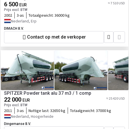
6 500
≈ 7 510 USD
EUR
Prijs excl. BTW
2002
3-as
Totaalgewicht:
36000 kg
Nederland, Erp
DIMACH B.V.
Contact op met de verkoper
SPITZER Powder tank alu 37 m3 / 1 comp
22 000
≈ 25 420 USD
EUR
Prijs excl. BTW
2011
3-as
Nuttige last:
32650 kg
Totaalgewicht:
37000 kg
Nederland, Hoogerheide
Dingemanse B.V.