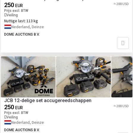
250
≈ 288 USD
EUR
Prijs excl. BTW
Veiling
Nuttige last:
113 kg
Nederland, Deinze
DOME AUCTIONS B.V.
JCB 12-delige set accugereedschappen
250
≈ 288 USD
EUR
Prijs excl. BTW
Veiling
Nederland, Deinze
DOME AUCTIONS B.V.