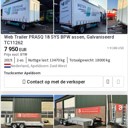
Web Trailer PRASQ 18 SYS BPW assen, Galvaniseerd
TC11262
7 950
≈ 9 186 USD
EUR
Prijs excl. BTW
2019
2-as
Nuttige last:
13470 kg
Totaalgewicht:
18000 kg
Nederland, Apeldoorn Zuid-West
Truckcenter Apeldoorn
Contact op met de verkoper