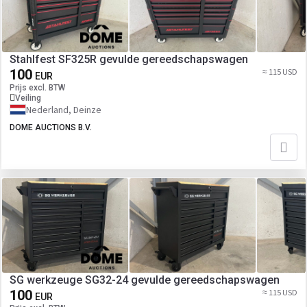
Stahlfest SF325R gevulde gereedschapswagen
100
≈ 115 USD
EUR
Prijs excl. BTW
Veiling
Nederland, Deinze
DOME AUCTIONS B.V.
SG werkzeuge SG32-24 gevulde gereedschapswagen
100
≈ 115 USD
EUR