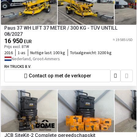
Paus 37 WH LIFT 37 METER / 300 KG - TÜV UNTILL
08/2027
16 950
≈ 19 585 USD
EUR
Prijs excl. BTW
2016
1-as
Nuttige last:
100 kg
Totaalgewicht:
3200 kg
Nederland, Groot-Ammers
RH TRUCKS B.V.
Contact op met de verkoper
JCB SiteKit-2 Complete gereedschapskit