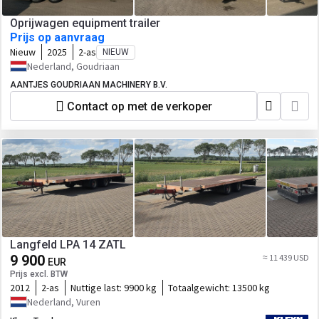
Oprijwagen equipment trailer
Prijs op aanvraag
Nieuw
2025
2-as
NIEUW
Nederland, Goudriaan
AANTJES GOUDRIAAN MACHINERY B.V.
Contact op met de verkoper
Langfeld LPA 14 ZATL
9 900
≈ 11 439 USD
EUR
Prijs excl. BTW
2012
2-as
Nuttige last:
9900 kg
Totaalgewicht:
13500 kg
Nederland, Vuren