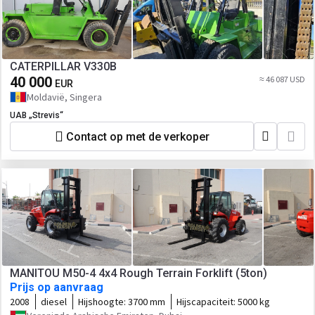
CATERPILLAR V330B
40 000
≈ 46 087 USD
EUR
Moldavië, Singera
UAB „Strevis“
Contact op met de verkoper
MANITOU M50-4 4x4 Rough Terrain Forklift (5ton)
Prijs op aanvraag
2008
diesel
Hijshoogte:
3700 mm
Hijscapaciteit:
5000 kg