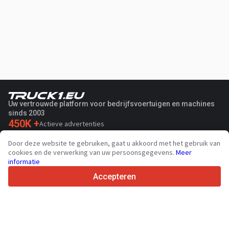
Uw vertrouwde platform voor bedrijfsvoertuigen en machines
sinds 2003
450K +
Actieve advertenties
70+
Landen wereldwijd
Door deze website te gebruiken, gaat u akkoord met het gebruik van
36
Ondersteunde talen
cookies en de verwerking van uw persoonsgegevens.
Meer
informatie
4.7/5
Trustpilot
Accepteren
Voor verkopers
Promotie diensten