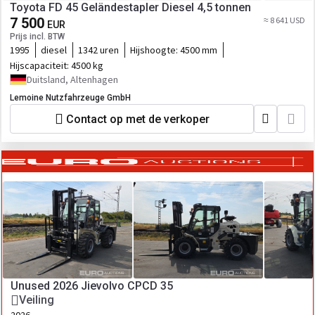
Toyota FD 45 Geländestapler Diesel 4,5 tonnen
7 500
≈ 8 641 USD
EUR
Prijs incl. BTW
1995
diesel
1342 uren
Hijshoogte:
4500 mm
Hijscapaciteit:
4500 kg
Duitsland, Altenhagen
Lemoine Nutzfahrzeuge GmbH
Contact op met de verkoper
Unused 2026 Jievolvo CPCD 35
Veiling