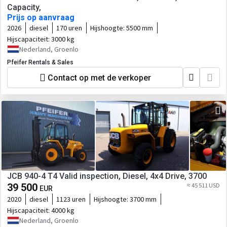
Capacity,
Prijs op aanvraag
2026
diesel
170 uren
Hijshoogte:
5500 mm
Hijscapaciteit:
3000 kg
Nederland, Groenlo
Pfeifer Rentals & Sales
Contact op met de verkoper
JCB 940-4 T4 Valid inspection, Diesel, 4x4 Drive, 3700
39 500
≈ 45 511 USD
EUR
2020
diesel
1123 uren
Hijshoogte:
3700 mm
Hijscapaciteit:
4000 kg
Nederland, Groenlo