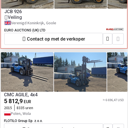
JCB 926
Veiling
Verenigd Koninkrijk, Goole
EURO AUCTIONS (UK) LTD
Contact op met de verkoper
CMC AGILE, 4x4
5 812,9
≈ 6 696,47 USD
EUR
2015
8335 uren
Polen, Wola
FLOTILO Group Sp. z.o.o.