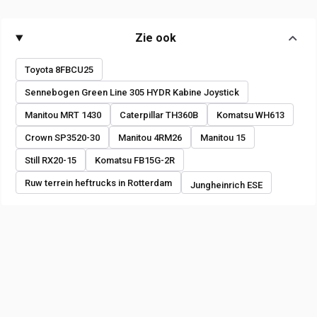
Zie ook
Toyota 8FBCU25
Sennebogen Green Line 305 HYDR Kabine Joystick
Manitou MRT 1430
Caterpillar TH360B
Komatsu WH613
Crown SP3520-30
Manitou 4RM26
Manitou 15
Still RX20-15
Komatsu FB15G-2R
Ruw terrein heftrucks in Rotterdam
Jungheinrich ESE