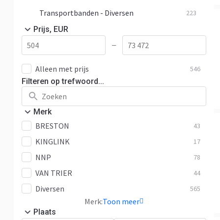
Transportbanden - Diversen
223
Prijs, EUR
—
Alleen met prijs
546
Filteren op trefwoord...
Merk
BRESTON
43
KINGLINK
17
NNP
78
VAN TRIER
44
Diversen
565
Merk:
Toon meer
Plaats