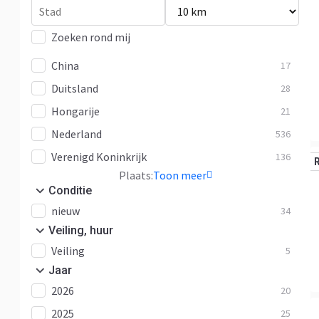
Zoeken rond mij
China
17
Duitsland
28
Hongarije
21
Nederland
536
Verenigd Koninkrijk
136
Plaats:
Toon meer
Conditie
nieuw
34
Veiling, huur
Veiling
5
Jaar
2026
20
2025
25