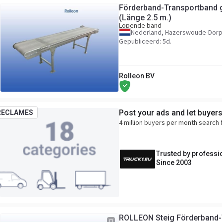
Förderband-Transportband 
(Länge 2.5 m.)
Lopende band
Nederland, Hazerswoude-Dor
Gepubliceerd: 5d.
Rolleon BV
Post your ads and let buyer
RECLAMES
4 million buyers per month search 
Trusted by professi
Since 2003
ROLLEON Steig Förderband-