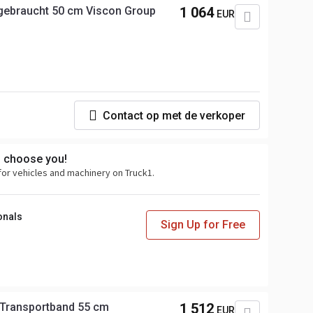
gebraucht 50 cm Viscon Group
1 064
EUR
p
Contact op met de verkoper
s choose you!
for vehicles and machinery on Truck1.
onals
Sign Up for Free
Transportband 55 cm
1 512
EUR