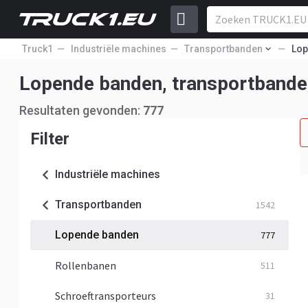
Truck1
Industriële machines
Transportbanden
Lop
Lopende banden, transportbande
Resultaten gevonden:
777
Filter
Industriële machines
Transportbanden
1542
Lopende banden
777
Rollenbanen
511
Schroeftransporteurs
31