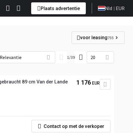
Plaats advertentie
Nld
| EUR
voor leasing
755
Relevantie
20
1
/
39
gebraucht 89 cm Van der Lande
1 176
EUR
p
Contact op met de verkoper