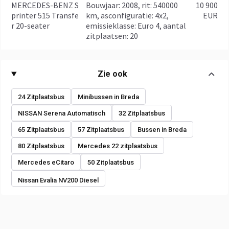
MERCEDES-BENZ S
bouwjaar: 2008, rit: 540000
10 900
printer 515 Transfe
km, asconfiguratie: 4x2,
EUR
r 20-seater
emissieklasse: Euro 4, aantal
zitplaatsen: 20
Zie ook
24 Zitplaatsbus
Minibussen in Breda
NISSAN Serena Automatisch
32 Zitplaatsbus
65 Zitplaatsbus
57 Zitplaatsbus
Bussen in Breda
80 Zitplaatsbus
Mercedes 22 zitplaatsbus
Mercedes eCitaro
50 Zitplaatsbus
Nissan Evalia NV200 Diesel