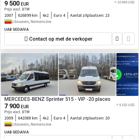
9 500
≈ 10 945 USD
EUR
Prijs excl. BTW
2007
626899 km
4x2
Euro 4
Aantal zitplaatsen:
23
Litouwen, Nemencine
UAB GEDAIVA
Contact op met de verkoper
MERCEDES-BENZ Sprinter 515 - VIP -20 places
7 900
≈ 9 102 USD
EUR
Prijs excl. BTW
2009
642088 km
4x2
Euro 4
Aantal zitplaatsen:
20
Litouwen, Nemencine
UAB GEDAIVA