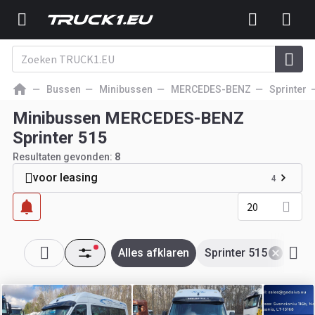
Bussen
Minibussen
MERCEDES-BENZ
Sprinter
Minibussen MERCEDES-BENZ
Sprinter 515
Resultaten gevonden:
8
voor leasing
4
20
Alles afklaren
Sprinter 515
ME