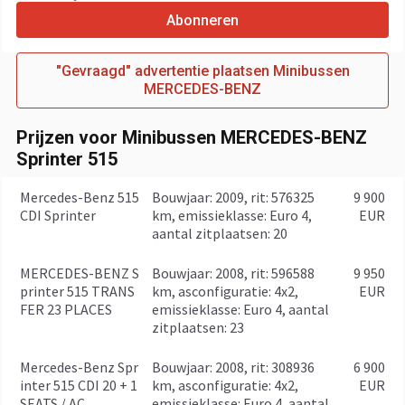
Abonneren
"Gevraagd" advertentie plaatsen Minibussen
MERCEDES-BENZ
Prijzen voor Minibussen MERCEDES-BENZ
Sprinter 515
Mercedes-Benz 515
bouwjaar: 2009, rit: 576325
9 900
CDI Sprinter
km, emissieklasse: Euro 4,
EUR
aantal zitplaatsen: 20
MERCEDES-BENZ S
bouwjaar: 2008, rit: 596588
9 950
printer 515 TRANS
km, asconfiguratie: 4x2,
EUR
FER 23 PLACES
emissieklasse: Euro 4, aantal
zitplaatsen: 23
Mercedes-Benz Spr
bouwjaar: 2008, rit: 308936
6 900
inter 515 CDI 20 + 1
km, asconfiguratie: 4x2,
EUR
SEATS / AC
emissieklasse: Euro 4, aantal