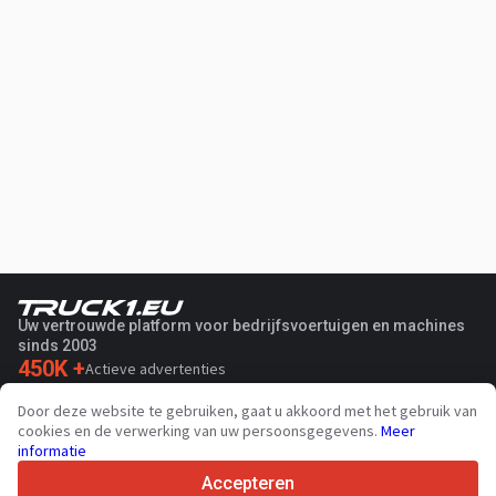
Uw vertrouwde platform voor bedrijfsvoertuigen en machines
sinds 2003
450K +
Actieve advertenties
70+
Landen wereldwijd
Door deze website te gebruiken, gaat u akkoord met het gebruik van
36
Ondersteunde talen
cookies en de verwerking van uw persoonsgegevens.
Meer
informatie
4.7/5
Trustpilot
Accepteren