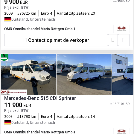
9 900
≈ 11 406 USD
EUR
Prijs excl. BTW
2009
576325 km
Euro 4
Aantal zitplaatsen:
20
Duitsland, Untersteinach
OMR Omnibushandel Mario Röttgen GmbH
Contact op met de verkoper
Mercedes-Benz 515 CDI Sprinter
11 900
≈ 13 710 USD
EUR
Prijs excl. BTW
2008
513790 km
Euro 4
Aantal zitplaatsen:
14
Duitsland, Untersteinach
OMR Omnibushandel Mario Röttgen GmbH