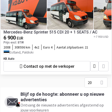
Mercedes-Benz Sprinter 515 CDI 20 + 1 SEATS / AC
6 900
≈ 7 950 USD
EUR
Prijs excl. BTW
2008
308936 km
4x2
Euro 4
Aantal zitplaatsen:
21
Estland, Paldiski
KB Auto
Contact op met de verkoper
20
Blijf op de hoogte: abonneer u op nieuwe
advertenties
Ontvang de nieuwste advertenties afgestemd op
jouw voorkeuren