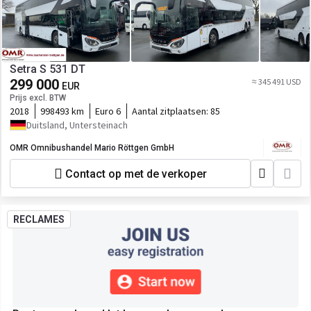
Setra S 531 DT
299 000
≈ 345 491 USD
EUR
Prijs excl. BTW
2018
998493 km
Euro 6
Aantal zitplaatsen:
85
Duitsland, Untersteinach
OMR Omnibushandel Mario Röttgen GmbH
Contact op met de verkoper
RECLAMES