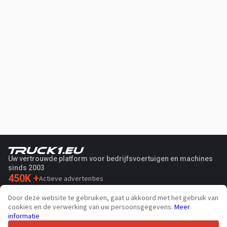
Uw vertrouwde platform voor bedrijfsvoertuigen en machines
sinds 2003
450K +
Actieve advertenties
70+
Landen wereldwijd
Door deze website te gebruiken, gaat u akkoord met het gebruik van
36
Ondersteunde talen
cookies en de verwerking van uw persoonsgegevens.
Meer
informatie
4.7/5