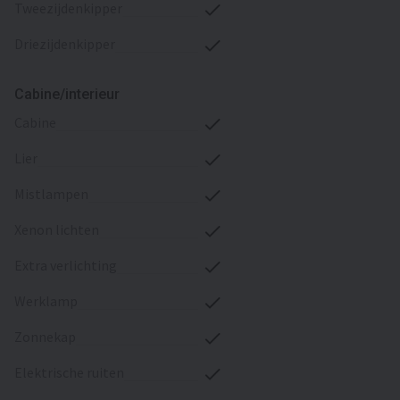
tweezijdenkipper
driezijdenkipper
Cabine/interieur
cabine
lier
mistlampen
хenon lichten
extra verlichting
werklamp
zonnekap
elektrische ruiten