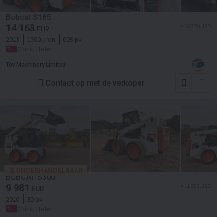
Bobcat S185
14 168
≈ 16 370 USD
EUR
2023
1500 uren
609 pk
China, Hefei
Tov Machinery Limited
Contact op met de verkoper
ONDERHANDELBAAR
BOBCAT S300
9 981
≈ 11 532 USD
EUR
2020
80 pk
China, Hefei