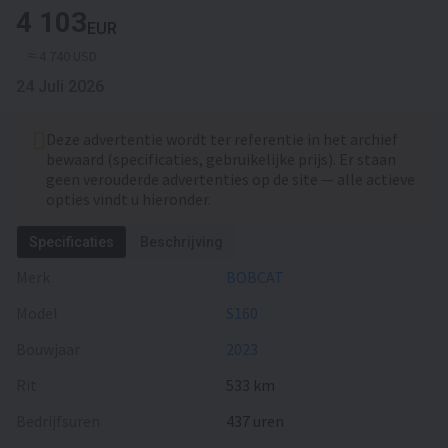
4 103
EUR
≈ 4 740 USD
24 Juli 2026
Deze advertentie wordt ter referentie in het archief
bewaard (specificaties, gebruikelijke prijs). Er staan
geen verouderde advertenties op de site — alle actieve
opties vindt u hieronder.
Specificaties
Beschrijving
Merk
BOBCAT
Model
S160
Bouwjaar
2023
Rit
533 km
Bedrijfsuren
437 uren