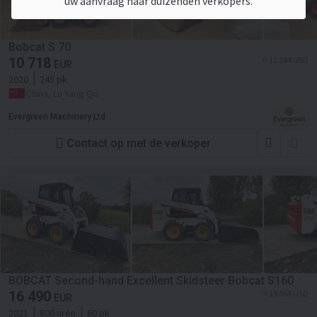
uw aanvraag naar duizenden verkopers.
Bobcat S 70
10 718
≈ 12 384 USD
EUR
2020
245 pk
China, Lu Yang Qu
Evergreen Machinery Ltd
Contact op met de verkoper
BOBCAT Second-hand Excellent Skidsteer Bobcat S160
16 490
≈ 19 054 USD
EUR
2021
800 uren
60 pk