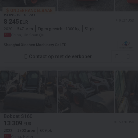
ONDERHANDELBAAR
BOBCAT s130
8 245
≈ 9 527 USD
EUR
2020
547 uren
Eigen gewicht:
1300 kg
51 pk
China, Jin Shan Qu
Shanghai Xinchen Machinery Co LTD
Contact op met de verkoper
Bobcat S160
13 309
≈ 15 378 USD
EUR
2022
1800 uren
609 pk
China, Hefei