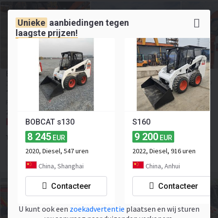
Unieke
aanbiedingen tegen
laagste prijzen!
BOBCAT S70
≈ 12 132 USD
12 000
-12,5%
EUR
10 500
EUR
Prijs incl. BTW
2024
552 uren
Nuttige last:
318 kg
23 pk
BOBCAT s130
S160
China, Hefei
8 245
9 200
EUR
EUR
Toaks International Trading Company
2020, Diesel, 547 uren
2022, Diesel, 916 uren
Contact op met de verkoper
China, Shanghai
China, Anhui
Contacteer
Contacteer
U kunt ook een
zoekadvertentie
plaatsen en wij sturen