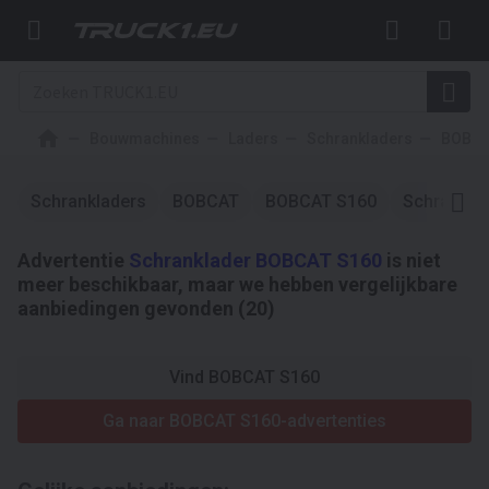
Bouwmachines
Laders
Schrankladers
BOBC
Schrankladers
BOBCAT
BOBCAT S160
Schrankla
Advertentie
Schranklader BOBCAT S160
is niet
meer beschikbaar, maar we hebben vergelijkbare
aanbiedingen gevonden (20)
Vind BOBCAT S160
Ga naar BOBCAT S160-advertenties