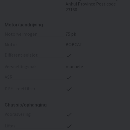
Anhui Province Post code:
23160
Motor/aandrijving
motorvermogen
75 pk
motor
BOBCAT
differentieelslot
versnellingsbak
manuele
ASR
DPF - roetfilter
Chassis/ophanging
voorasvering
liftas