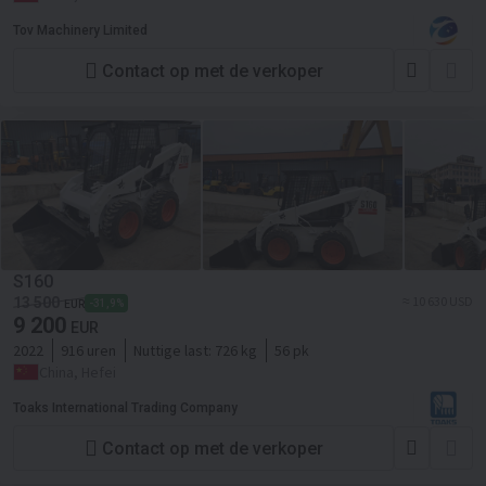
Tov Machinery Limited
Contact op met de verkoper
S160
≈ 10 630 USD
13 500
-31,9%
EUR
9 200
EUR
2022
916 uren
Nuttige last:
726 kg
56 pk
China, Hefei
Toaks International Trading Company
Contact op met de verkoper