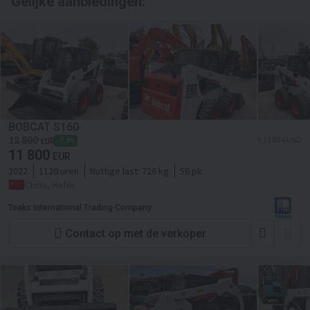
Gelijke aanbiedingen:
BOBCAT S160
≈ 13 634 USD
12 800
-7,8%
EUR
11 800
EUR
2022
1120 uren
Nuttige last:
726 kg
56 pk
China, Hefei
Toaks International Trading Company
Contact op met de verkoper