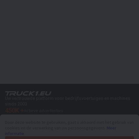
Uw vertrouwde platform voor bedrijfsvoertuigen en machines
sinds 2003
450K +
Actieve advertenties
70+
Landen wereldwijd
Door deze website te gebruiken, gaat u akkoord met het gebruik van
36
Ondersteunde talen
cookies en de verwerking van uw persoonsgegevens.
Meer
informatie
4.7/5