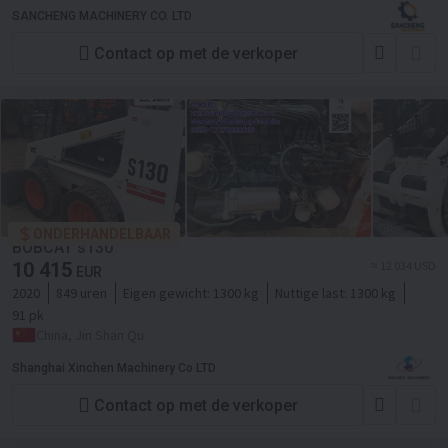
SANCHENG MACHINERY CO. LTD
Contact op met de verkoper
ONDERHANDELBAAR
BOBCAT s130
10 415
≈ 12 034 USD
EUR
2020
849 uren
Eigen gewicht:
1300 kg
Nuttige last:
1300 kg
91 pk
China, Jin Shan Qu
Shanghai Xinchen Machinery Co LTD
Contact op met de verkoper