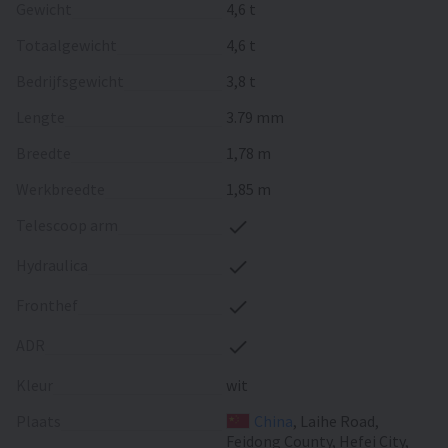
Gewicht
4,6 t
Totaalgewicht
4,6 t
Bedrijfsgewicht
3,8 t
Lengte
3.79 mm
Breedte
1,78 m
Werkbreedte
1,85 m
Telescoop arm
Hydraulica
Fronthef
ADR
Kleur
wit
Plaats
China
, Laihe Road,
Feidong County, Hefei City,