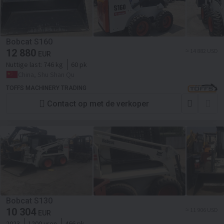
Bobcat S160
12 880
≈ 14 882 USD
EUR
Nuttige last:
746 kg
60 pk
China, Shu Shan Qu
TOFFS MACHINERY TRADING
Contact op met de verkoper
Bobcat S130
10 304
≈ 11 906 USD
EUR
2023
1200 uren
466 pk