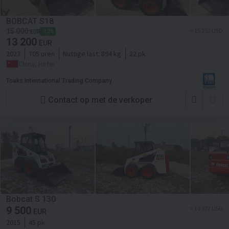
BOBCAT S18
≈ 15 252 USD
15 000
-12%
EUR
13 200
EUR
2023
705 uren
Nuttige last:
894 kg
22 pk
China, Hefei
Toaks International Trading Company
Contact op met de verkoper
Bobcat S 130
9 500
≈ 10 977 USD
EUR
2015
45 pk